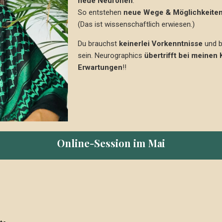
neue Neuronen
.
So entstehen
neue Wege & Möglichkeite
(Das ist wissenschaftlich erwiesen.)
Du brauchst
keinerlei Vorkenntnisse
und b
sein. Neurographics
übertrifft bei meinen
Erwartungen
!!
Online-Session im Mai